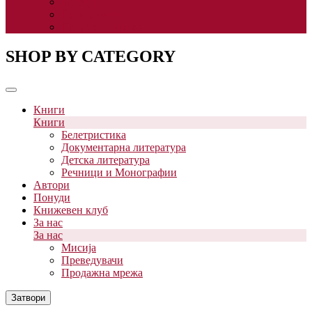
Мисија
Преведувачи
Продажна мрежа
SHOP BY CATEGORY
Книги
Книги
Белетристика
Документарна литература
Детска литература
Речници и Монографии
Автори
Понуди
Книжевен клуб
За нас
За нас
Мисија
Преведувачи
Продажна мрежа
Затвори