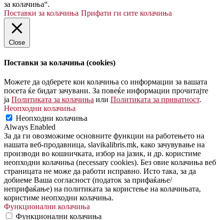
за колачиња“.
Поставки за колачиња
Прифати ги сите колачиња
Close
Поставки за колачиња (cookies)
Можете да одберете кои колачиња со информации за вашата
посета ќе бидат зачувани. За повеќе информации прочитајте
ја
Политиката за колачиња
или
Политиката за приватност
.
Неопходни колачиња
Неопходни колачиња
Always Enabled
За да ги овозможиме основните функции на работењето на
нашата веб-продавница, slavikalibris.mk, како зачувување на
производи во кошничката, избор на јазик, и др. користиме
неопходни колачиња (necessary cookies). Без овие колачиња веб
страницата не може да работи исправно. Исто така, за да
добиеме Ваша согласност (податок за прифаќање/
неприфаќање) на политиката за користење на колачињата,
користиме неопходни колачиња.
Функционални колачиња
Функционални колачиња