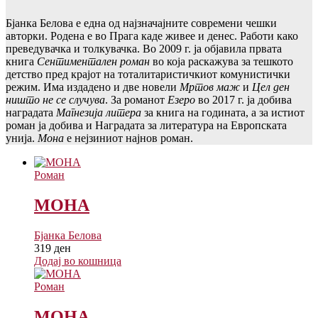
Бјанка Белова е една од најзначајните современи чешки
авторки. Родена е во Прага каде живее и денес. Работи како
преведувачка и толкувачка. Во 2009 г. ja објавила првата
книга
Сентиментален роман
во која раскажува за тешкото
детство пред крајот на тоталитаристичкиот комунистички
режим.
Има издадено и две новели
Мртов маж
и
Цел ден
ништо не се случува
. За романот
Езеро
во 2017 г. ја добива
наградата
Магнезија литера
за книга на годината, а за истиот
роман ја добива и Наградата за литература на Европската
унија.
Мона
е нејзиниот најнов роман.
Роман
МОНА
Бјанка Белова
319
ден
Додај во кошница
Роман
МОНА