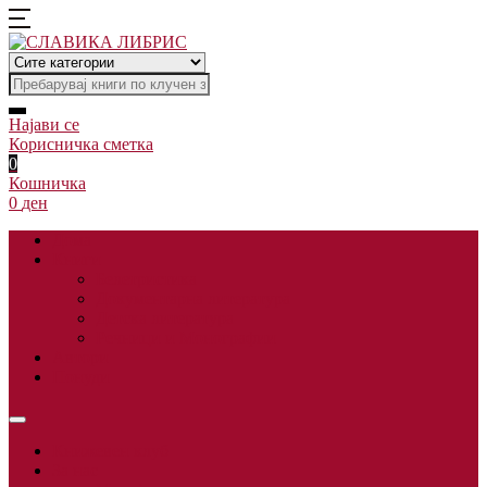
Најави се
Корисничка сметка
0
Кошничка
0
ден
Дома
Книги
Белетристика
Документарна литература
Детска литература
Речници и Монографии
Автори
Понуди
Книжевен клуб
За нас