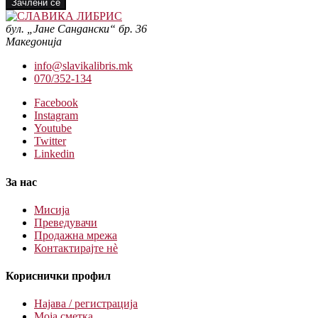
Зачлени се
бул. „Јане Сандански“ бр. 36
Македонија
info@slavikalibris.mk
070/352-134
Facebook
Instagram
Youtube
Twitter
Linkedin
За нас
Мисија
Преведувачи
Продажна мрежа
Контактирајте нè
Кориснички профил
Најава / регистрација
Моја сметка