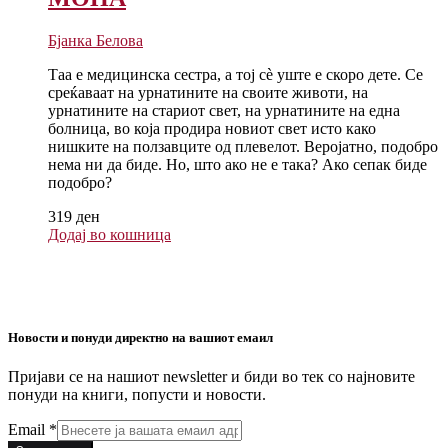
Бјанка Белова
Таа е медицинска сестра, а тој сè уште е скоро дете. Се
среќаваат на урнатините на своите животи, на
урнатините на стариот свет, на урнатините на една
болница, во која продира новиот свет исто како
нишките на ползавците од плевелот. Веројатно, подобро
нема ни да биде. Но, што ако не е така? Ако сепак биде
подобро?
319
ден
Додај во кошница
Новости и понуди директно на вашиот емаил
Пријави се на нашиот newsletter и биди во тек со најновите
понуди на книги, попусти и новости.
Email
*