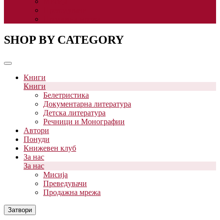
Мисија
Преведувачи
Продажна мрежа
SHOP BY CATEGORY
Книги
Книги
Белетристика
Документарна литература
Детска литература
Речници и Монографии
Автори
Понуди
Книжевен клуб
За нас
За нас
Мисија
Преведувачи
Продажна мрежа
Затвори