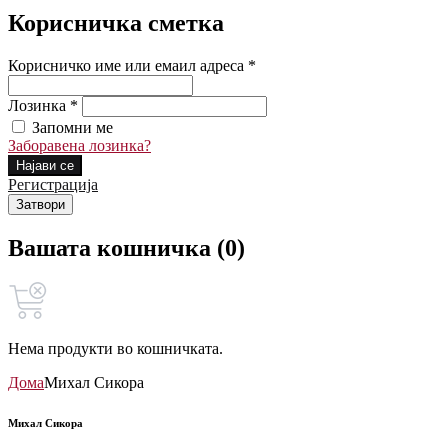
Корисничка сметка
Корисничко име или емаил адреса *
Лозинка *
Запомни ме
Заборавена лозинка?
Најави се
Регистрација
Затвори
Вашата кошничка (0)
Нема продукти во кошничката.
Дома
Михал Сикора
Михал Сикора