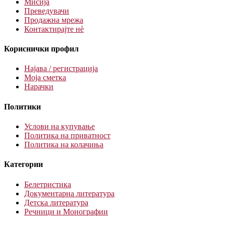
Мисија
Преведувачи
Продажна мрежа
Контактирајте нè
Кориснички профил
Најава / регистрација
Моја сметка
Нарачки
Политики
Услови на купување
Политика на приватност
Политика на колачиња
Категории
Белетристика
Документарна литература
Детска литература
Речници и Монографии