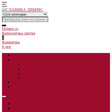
Најави се
Корисничка сметка
0
Кошничка
0
ден
Дома
Книги
Белетристика
Документарна литература
Детска литература
Речници и Монографии
Автори
Понуди
Книжевен клуб
За нас