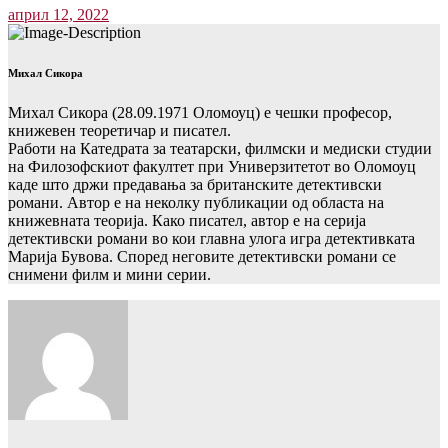
април 12, 2022
Михал Сикора
Михал Сикора (28.09.1971 Оломоуц) е чешки професор,
книжевен теоретичар и писател.
Работи на Катедрата за театарски, филмски и медиски студии
на Филозофскиот факултет при Универзитетот во Оломоуц
каде што држи предавања за британските детективски
романи. Автор е на неколку публикации од областа на
книжевната теорија. Како писател, автор е на серија
детективски романи во кои главна улога игра детективката
Марија Бувова. Според неговите детективски романи се
снимени филм и мини серии.