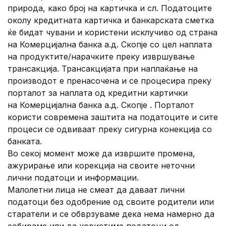
природа, како број на картичка и сл. Податоците
околу кредитната картичка и банкарската сметка
ќе бидат чувани и користени исклучиво од страна
на Комерцијална банка а.д. Скопје со цел наплата
на продуктите/нарачките преку извршување
трансакција. Трансакцијата при наплаќање на
производот е пренасочена и се процесира преку
порталот за наплата од кредитни картички
на Комерцијална банка а.д. Скопје . Порталот
користи современа заштита на податоците и сите
процеси се одвиваат преку сигурна конекција со
банката.
Во секој момент може да извршите промена,
ажурирање или корекција на своите неточни
лични податоци и информации.
Малолетни лица не смеат да даваат лични
податоци без одобрение од своите родители или
старатели и се обврзуваме дека нема намерно да