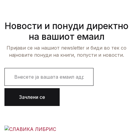
Новости и понуди директно
на вашиот емаил
Пријави се на нашиот newsletter и биди во тек со
најновите понуди на книги, попусти и новости.
E
m
a
i
l
Зачлени се
*