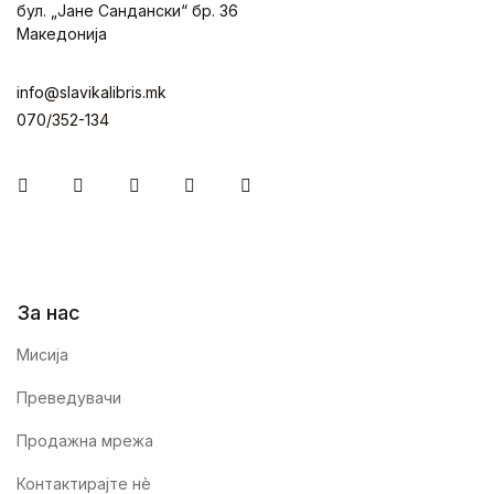
бул. „Јане Сандански“ бр. 36
Македонија
info@slavikalibris.mk
070/352-134
Facebook
Instagram
Youtube
Twitter
Linkedin
За нас
Мисија
Преведувачи
Продажна мрежа
Контактирајте нè