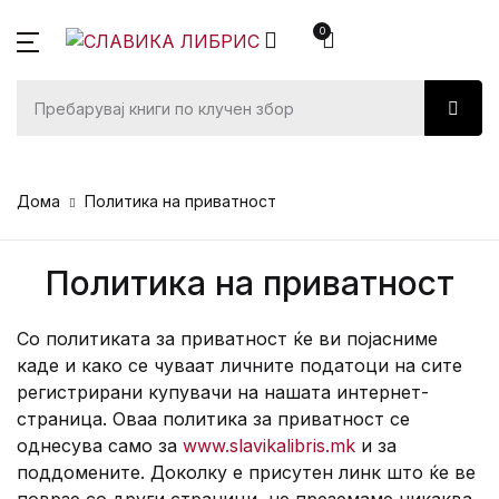
0
SHOP BY CATEGORY
Корисничка сметка
Вашата кошничка (0)
Затвори
Затвори
Книги
За нас
Корисничко име или емаил
Книги
адреса *
Нема продукти во кошничката.
Белетристика
Мисија
Автори
Дома
Политика на приватност
Документарна
Преведувачи
Понуди
Лозинка *
Политика на приватност
Детска литер
Продажна мр
Книжевен клуб
Со политиката за приватност ќе ви појасниме
Речници и Мо
каде и како се чуваат личните податоци на сите
За нас
Запомни
Заборавена
регистрирани купувачи на нашата интернет-
лозинка?
ме
страница. Оваа политика за приватност се
однесува само за
www.slavikalibris.mk
и за
поддомените. Доколку е присутен линк што ќе ве
Најави се