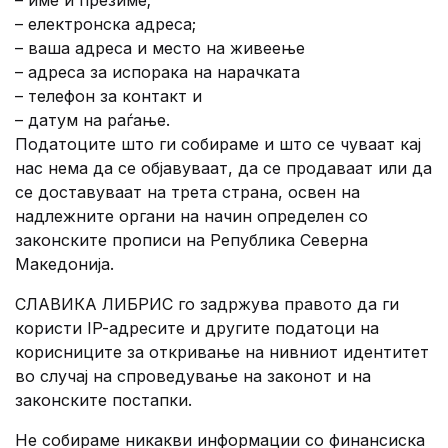
– име и презиме;
– електронска адреса;
– ваша адреса и место на живеење
– адреса за испорака на нарачката
– телефон за контакт и
– датум на раѓање.
Податоците што ги собираме и што се чуваат кај
нас нема да се објавуваат, да се продаваат или да
се доставуваат на трета страна, освен на
надлежните органи на начин определен со
законските прописи на Република Северна
Македонија.
СЛАВИКА ЛИБРИС го задржува правото да ги
користи IP-aдресите и другите податоци на
корисниците за откривање на нивниот идентитет
во случај на спроведување на законот и на
законските постапки.
Не собираме никакви информации со финансиска