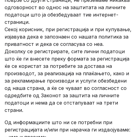
поврзе со други страници, не преземаме никаква
одговорност во однос на заштитата на личните
податоци што ја обезбедуваат тие интернет-
страници.
Регистрација
Секој корисник, при регистрација и при купување,
изјавува дека е запознаен со нашата политика за
приватност и дека се согласува со неа.
Доколку се регистрирате, сите лични податоци
што ќе ги внесете преку формата за регистрација
ќе се користат за потребите за достава на
производот, за реализација на плаќањето, како и
за рекламирање производи и услуги обезбедени
од наша страна, а ќе се чуваат во согласност со
одредбите од Законот за заштита на личните
податоци и нема да се отстапуваат на трети
страни.
Од информациите што ни се потребни при
регистрацијата и/или при нарачка ги издвојуваме: