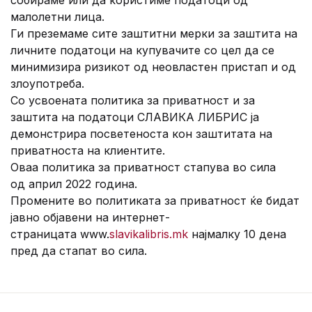
собираме или да користиме податоци од
малолетни лица.
Ги преземаме сите заштитни мерки за заштита на
личните податоци на купувачите со цел да се
минимизира ризикот од неовластен пристап и од
злоупотреба.
Со усвоената политика за приватност и за
заштита на податоци СЛАВИКА ЛИБРИС ја
демонстрира посветеноста кон заштитата на
приватноста на клиентите.
Оваа политика за приватност стапува во сила
од април 2022 година.
Промените во политиката за приватност ќе бидат
јавно објавени на интернет-
страницатa www.
slavikalibris.mk
најмалку 10 дена
пред да стапат во сила.