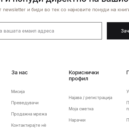
 newsletter и биди во тек со најновите понуди на книг
Зач
За нас
Кориснички
профил
Мисија
У
Најава / регистрација
Преведувачи
П
Моја сметка
п
Продажна мрежа
Нарачки
П
Контактирајте нè