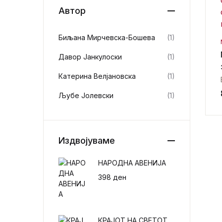
Автор
Биљана Мирчевска-Бошева
(1)
Давор Јанкулоски
(1)
Катерина Велјановска
(1)
Љубе Јолевски
(1)
Издвојуваме
НАРОДНА АВЕНИЈА
398
ден
КРАЈОТ НА СВЕТОТ