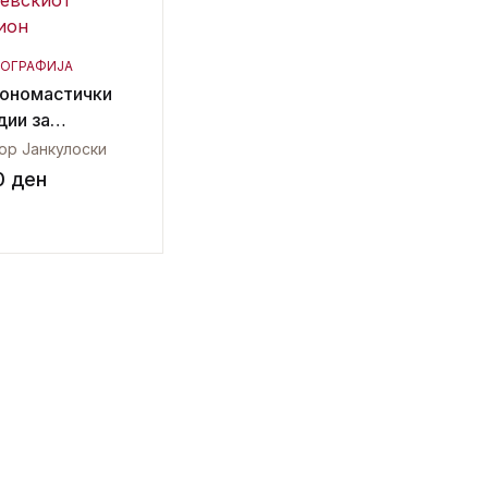
Регистрација
ОГРАФИЈА
ономастички
дии за
евскиот
ор Јанкулоски
ион
0
ден