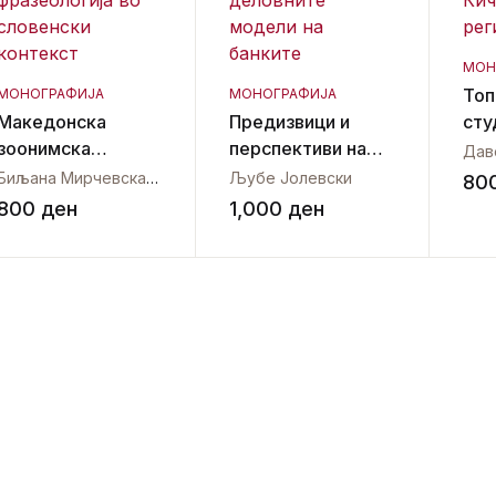
МОН
Топ
МОНОГРАФИЈА
МОНОГРАФИЈА
Македонска
Предизвици и
сту
зоонимска
перспективи на
Кич
Дав
фразеологија во
деловните
рег
Биљана Мирчевска-Бошева
,
Катерина Велјановска
Љубе Јолевски
80
словенски
модели на
800
ден
1,000
ден
контекст
банките