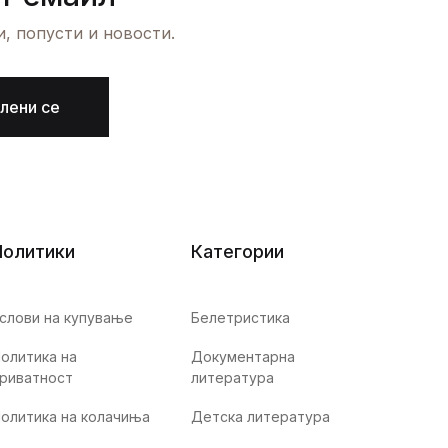
и, попусти и новости.
лени се
Политики
Категории
слови на купување
Белетристика
олитика на
Документарна
риватност
литература
олитика на колачиња
Детска литература