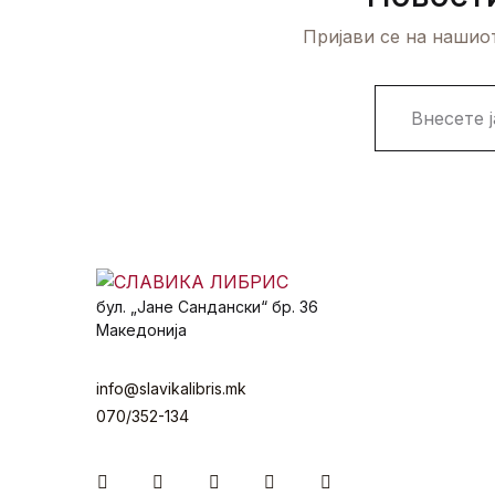
Пријави се на нашиот
E
m
a
i
l
*
бул. „Јане Сандански“ бр. 36
Македонија
info@slavikalibris.mk
070/352-134
Facebook
Instagram
Youtube
Twitter
Linkedin