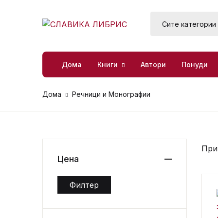
SHOP BY CATEGORY
Книги
Дома
Книги
Автори
Понуди
Б
М
Автори
Дома
Речници и Монографии
Д
П
Понуди
Д
П
Книжевен клуб
При
Р
Цена
За нас
Филтер
Мин. цена
Макс. цена