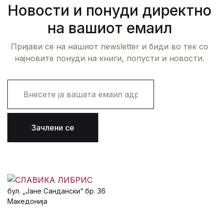
Новости и понуди директно
на вашиот емаил
Пријави се на нашиот newsletter и биди во тек со
најновите понуди на книги, попусти и новости.
E
m
a
i
l
Зачлени се
*
бул. „Јане Сандански“ бр. 36
Македонија