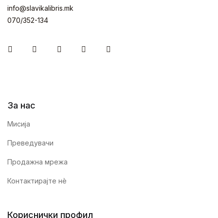
info@slavikalibris.mk
070/352-134
Facebook
Instagram
Youtube
Twitter
Linkedin
За нас
Мисија
Преведувачи
Продажна мрежа
Контактирајте нè
Кориснички профил