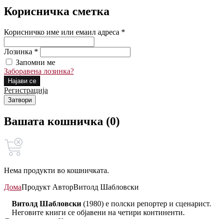
Корисничка сметка
Корисничко име или емаил адреса *
Лозинка *
Запомни ме
Заборавена лозинка?
Најави се
Регистрација
Затвори
Вашата кошничка (0)
Нема продукти во кошничката.
Дома
Продукт Автор
Витолд Шабловски
Витолд Шабловски
(1980) е полски репортер и сценарист.
Неговите книги се објавени на четири континенти.