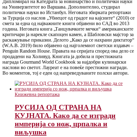
Дипломирал на Катедрата за новинарство и политички науки
на Универзитетот во Варшава. Дополнително, студирал
политички науки во Истанбул. Неговата збирката репортажи
за Турција со наслов „Убиецот од градот на кајсиите“ (2010) се
смета за една од најважните книги објавени во САД во 2013
година. Неговата книга „Танцувачките мечки“ американските
критичари ја нарекле скапоцен камен, а Шабловски мајстор за
раскажување приказни. Делото „Како да се нахрани диктатор“
(W.A.B. 2019) било објавено од најголемиот светски издавач –
Penguin Random House. Правата на серијата според ова дело се
продадени на Холивуд. Книгата ја добила и престижната
награда Gourmand World Cookbook за најдобри кулинарски
наслови во светот. Лауреат е на повеќе престижни награди.
Во моментов, тој е еден од напреведуваните полски автори.
Книжевна репортажа
РУСИЈА ОД СТРАНА НА
КУЈНАТА. Како да се изгради
империја со нож, црпалка и
виљушка