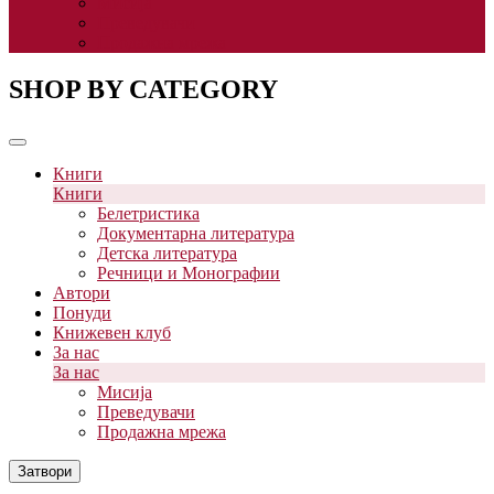
Мисија
Преведувачи
Продажна мрежа
SHOP BY CATEGORY
Книги
Книги
Белетристика
Документарна литература
Детска литература
Речници и Монографии
Автори
Понуди
Книжевен клуб
За нас
За нас
Мисија
Преведувачи
Продажна мрежа
Затвори