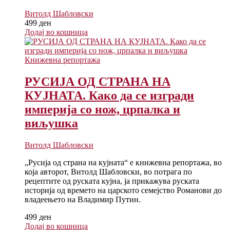
Витолд Шабловски
499
ден
Додај во кошница
Книжевна репортажа
РУСИЈА ОД СТРАНА НА
КУЈНАТА. Како да се изгради
империја со нож, црпалка и
виљушка
Витолд Шабловски
„Русија од страна на кујната“ е книжевна репортажа, во
која авторот, Витолд Шабловски, во потрага по
рецептите од руската кујна, ја прикажува руската
историја од времето на царското семејство Романови до
владеењето на Владимир Путин.
499
ден
Додај во кошница