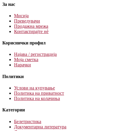
За нас
Мисија
Преведувачи
Продажна мрежа
Контактирајте нè
Кориснички профил
Најава / регистрација
Моја сметка
Нарачки
Политики
Услови на купување
Политика на приватност
Политика на колачиња
Категории
Белетристика
Документарна литература