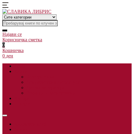
Најави се
Корисничка сметка
0
Кошничка
0
ден
Дома
Книги
Белетристика
Документарна литература
Детска литература
Речници и Монографии
Автори
Понуди
Книжевен клуб
За нас