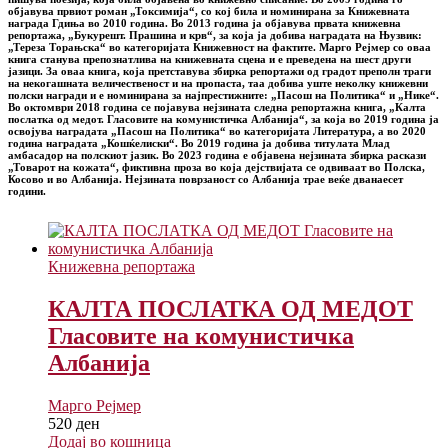
објавува првиот роман „Токсимија“, со кој била и номинирана за Книжевната
награда Гдиња во 2010 година. Во 2013 година ја објавува првата книжевна
репортажа, „Букурешт. Прашина и крв“, за која ја добива наградата на Њузвик:
„Тереза Торањска“ во категоријата Книжевност на фактите. Марго Рејмер со оваа
книга станува препознатлива на книжевната сцена и е преведена на шест други
јазици. За оваа книга, која претставува збирка репортажи од градот преполн траги
на некогашната величественост и на пропаста, таа добива уште неколку книжевни
полски награди и е номинирана за најпрестижните: „Пасош на Политика“ и „Нике“.
Во октомври 2018 година се појавува нејзината следна репортажна книга, „Калта
послатка од медот. Гласовите на комунистичка Албанија“, за која во 2019 година ја
освојува наградата „Пасош на Политика“ во категоријата Литература, а во 2020
година наградата „Кошќелиски“. Во 2019 година ја добива титулата Млад
амбасадор на полскиот јазик. Во 2023 година е објавена нејзината збирка раскази
„Товарот на кожата“, фиктивна проза во која дејствијата се одвиваат во Полска,
Косово и во Албанија. Нејзината поврзаност со Албанија трае веќе дванаесет
години.
Книжевна репортажа
КАЛТА ПОСЛАТКА ОД МЕДОТ
Гласовите на комунистичка
Албанија
Марго Рејмер
520
ден
Додај во кошница