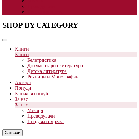
Мисија
Преведувачи
Продажна мрежа
SHOP BY CATEGORY
Книги
Книги
Белетристика
Документарна литература
Детска литература
Речници и Монографии
Автори
Понуди
Книжевен клуб
За нас
За нас
Мисија
Преведувачи
Продажна мрежа
Затвори