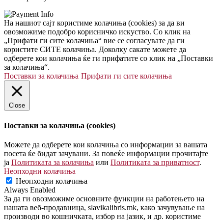
На нашиот сајт користиме колачиња (cookies) за да ви
овозможиме подобро корисничко искуство. Со клик на
„Прифати ги сите колачиња“ вие се согласувате да ги
користите СИТЕ колачиња. Доколку сакате можете да
одберете кои колачиња ќе ги прифатите со клик на „Поставки
за колачиња“.
Поставки за колачиња
Прифати ги сите колачиња
Close
Поставки за колачиња (cookies)
Можете да одберете кои колачиња со информации за вашата
посета ќе бидат зачувани. За повеќе информации прочитајте
ја
Политиката за колачиња
или
Политиката за приватност
.
Неопходни колачиња
Неопходни колачиња
Always Enabled
За да ги овозможиме основните функции на работењето на
нашата веб-продавница, slavikalibris.mk, како зачувување на
производи во кошничката, избор на јазик, и др. користиме