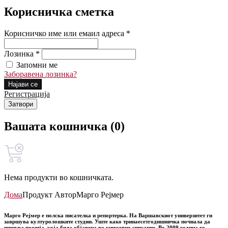
Корисничка сметка
Корисничко име или емаил адреса *
Лозинка *
Запомни ме
Заборавена лозинка?
Најави се
Регистрација
Затвори
Вашата кошничка (0)
Нема продукти во кошничката.
Дома
Продукт Автор
Марго Рејмер
Марго Рејмер
e полска писателка и репортерка. На Варшавскиот универзитет ги
завршува културолошките студии. Уште како тринаесетгодишничка почнала да
пишува поезија, која била објавена во книжевно списание. Во 2009 година го