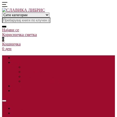
Најави се
Корисничка сметка
0
Кошничка
0
ден
Дома
Книги
Белетристика
Документарна литература
Детска литература
Речници и Монографии
Автори
Понуди
Книжевен клуб
За нас