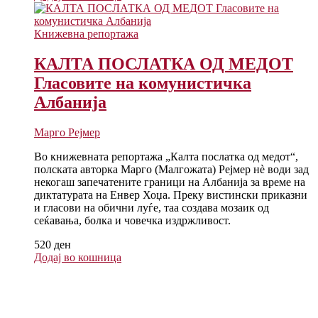
Книжевна репортажа
КАЛТА ПОСЛАТКА ОД МЕДОТ
Гласовите на комунистичка
Албанија
Марго Рејмер
Во книжевната репортажа „Калта послатка од медот“,
полската авторка Марго (Малгожата) Рејмер нè води зад
некогаш запечатените граници на Албанија за време на
диктатурата на Енвер Хоџа. Преку вистински приказни
и гласови на обични луѓе, таа создава мозаик од
сеќавања, болка и човечка издржливост.
520
ден
Додај во кошница