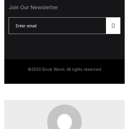
Join Our Newsletter
E
m
a
i
l
*
©2020 Book Worm. All rights reserved