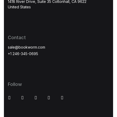
1418 River Drive, Suite 35 Cottonhall, CA 9622
United States
Регистрација
Contact
sale@bookworm.com
+1 246-345-0695
Follow
Facebook
Instagram
Youtube
Twitter
Linkedin