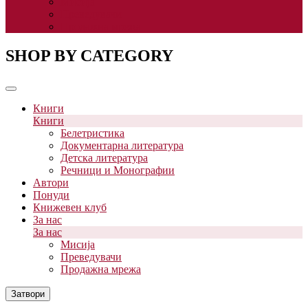
Мисија
Преведувачи
Продажна мрежа
SHOP BY CATEGORY
Книги
Книги
Белетристика
Документарна литература
Детска литература
Речници и Монографии
Автори
Понуди
Книжевен клуб
За нас
За нас
Мисија
Преведувачи
Продажна мрежа
Затвори