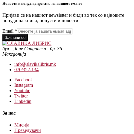
Новости и понуди директно на вашиот емаил
Пријави се на нашиот newsletter и биди во тек со најновите
понуди на книги, попусти и новости.
Email
*
Зачлени се
бул. „Јане Сандански“ бр. 36
Македонија
info@slavikalibris.mk
070/352-134
Facebook
Instagram
Youtube
Twitter
Linkedin
За нас
Мисија
Преведувачи