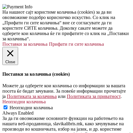
На нашиот сајт користиме колачиња (cookies) за да ви
овозможиме подобро корисничко искуство. Со клик на
„Прифати ги сите колачиња“ вие се согласувате да ги
користите СИТЕ колачиња. Доколку сакате можете да
одберете кои колачиња ќе ги прифатите со клик на „Поставки
за колачиња“.
Поставки за колачиња
Прифати ги сите колачиња
Close
Поставки за колачиња (cookies)
Можете да одберете кои колачиња со информации за вашата
посета ќе бидат зачувани. За повеќе информации прочитајте
ја
Политиката за колачиња
или
Политиката за приватност
.
Неопходни колачиња
Неопходни колачиња
Always Enabled
За да ги овозможиме основните функции на работењето на
нашата веб-продавница, slavikalibris.mk, како зачувување на
производи во кошничката, избор на јазик, и др. користиме