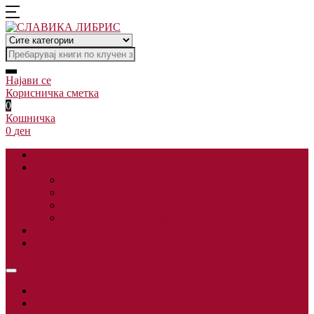
Најави се
Корисничка сметка
0
Кошничка
0
ден
Дома
Книги
Белетристика
Документарна литература
Детска литература
Речници и Монографии
Автори
Понуди
Книжевен клуб
За нас