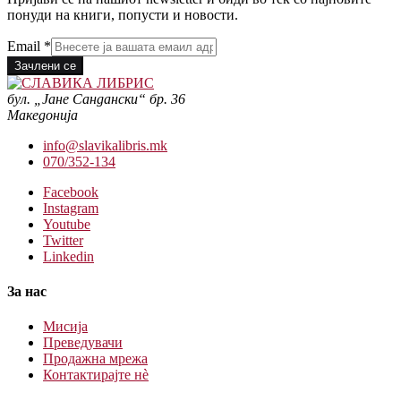
понуди на книги, попусти и новости.
Email
*
Зачлени се
бул. „Јане Сандански“ бр. 36
Македонија
info@slavikalibris.mk
070/352-134
Facebook
Instagram
Youtube
Twitter
Linkedin
За нас
Мисија
Преведувачи
Продажна мрежа
Контактирајте нè