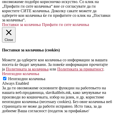
овозможиме подобро корисничко искуство. Со клик на
„Прифати ги сите колачиња“ вие се согласувате да ги
користите СИТЕ колачиња. Доколку сакате можете да
одберете кои колачиња ќе ги прифатите со клик на „Поставки
за колачиња“.
Поставки за колачиња
Прифати ги сите колачиња
Close
Поставки за колачиња (cookies)
Можете да одберете кои колачиња со информации за вашата
посета ќе бидат зачувани. За повеќе информации прочитајте
ја
Политиката за колачиња
или
Политиката за приватност
.
Неопходни колачиња
Неопходни колачиња
Always Enabled
За да ги овозможиме основните функции на работењето на
нашата веб-продавница, slavikalibris.mk, како зачувување на
производи во кошничката, избор на јазик, и др. користиме
неопходни колачиња (necessary cookies). Без овие колачиња веб
страницата не може да работи исправно. Исто така, за да
добиеме Ваша согласност (податок за прифаќање/