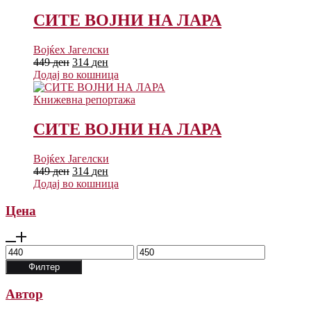
СИТЕ ВОЈНИ НА ЛАРА
Војќех Јагелcки
449
ден
314
ден
Додај во кошница
Книжевна репортажа
СИТЕ ВОЈНИ НА ЛАРА
Војќех Јагелcки
449
ден
314
ден
Додај во кошница
Цена
Мин.
Макс.
цена
цена
Филтер
Автор