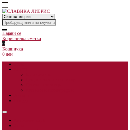
Најави се
Корисничка сметка
0
Кошничка
0
ден
Дома
Книги
Белетристика
Документарна литература
Детска литература
Речници и Монографии
Автори
Понуди
Книжевен клуб
За нас