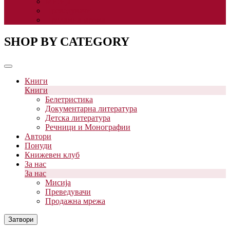
Мисија
Преведувачи
Продажна мрежа
SHOP BY CATEGORY
Книги
Книги
Белетристика
Документарна литература
Детска литература
Речници и Монографии
Автори
Понуди
Книжевен клуб
За нас
За нас
Мисија
Преведувачи
Продажна мрежа
Затвори