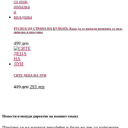
РУСИЈА ОД СТРАНА НА КУЈНАТА. Како да се изгради империја со нож,
црпалка и виљушка
499
ден
СИТЕ ДЕЦА НА ЛУИ
419
ден
293
ден
Новости и понуди директно на вашиот емаил
Пријави се на нашиот newsletter и биди во тек со најновите