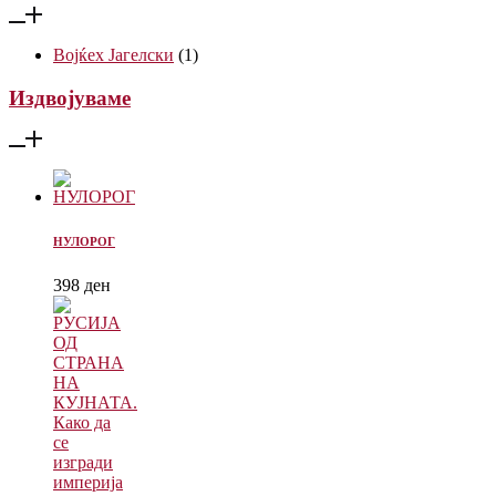
Војќех Јагелcки
(1)
Издвојуваме
НУЛОРОГ
398
ден