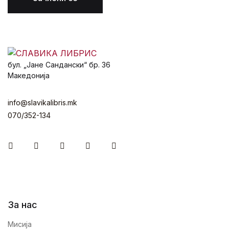
бул. „Јане Сандански“ бр. 36
Македонија
info@slavikalibris.mk
070/352-134
Facebook
Instagram
Youtube
Twitter
Linkedin
За нас
Мисија