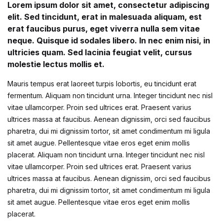
Lorem ipsum dolor sit amet, consectetur adipiscing
elit. Sed tincidunt, erat in malesuada aliquam, est
erat faucibus purus, eget viverra nulla sem vitae
Регистрација
neque. Quisque id sodales libero. In nec enim nisi, in
ultricies quam. Sed lacinia feugiat velit, cursus
molestie lectus mollis et.
Mauris tempus erat laoreet turpis lobortis, eu tincidunt erat
fermentum. Aliquam non tincidunt urna. Integer tincidunt nec nisl
vitae ullamcorper. Proin sed ultrices erat. Praesent varius
ultrices massa at faucibus. Aenean dignissim, orci sed faucibus
pharetra, dui mi dignissim tortor, sit amet condimentum mi ligula
sit amet augue. Pellentesque vitae eros eget enim mollis
placerat. Aliquam non tincidunt urna. Integer tincidunt nec nisl
vitae ullamcorper. Proin sed ultrices erat. Praesent varius
ultrices massa at faucibus. Aenean dignissim, orci sed faucibus
pharetra, dui mi dignissim tortor, sit amet condimentum mi ligula
sit amet augue. Pellentesque vitae eros eget enim mollis
placerat.