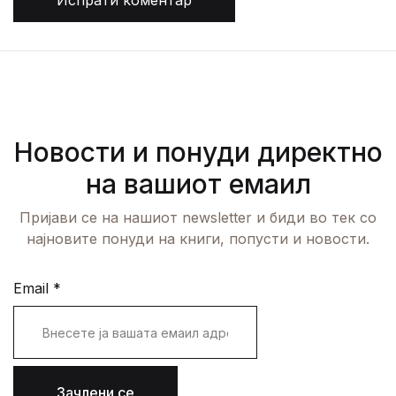
Испрати коментар
Новости и понуди директно
на вашиот емаил
Пријави се на нашиот newsletter и биди во тек со
најновите понуди на книги, попусти и новости.
Email
*
Зачлени се