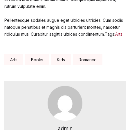
rutrum vulputate enim.
Pellentesque sodales augue eget ultricies ultricies. Cum sociis
natoque penatibus et magnis dis parturient montes, nascetur
ridiculus mus. Curabitur sagittis ultrices condimentum.Tags:
Arts
Tags:
Arts
Books
Kids
Romance
admin