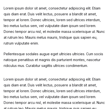
Lorem ipsum dolor sit amet, consectetur adipiscing elit. Etiam
quis diam erat. Duis velit lectus, posuere a blandit sit amet,
tempor at lorem. Donec ultricies, lorem sed ultrices interdum,
leo metus luctus sem, vel vulputate diam ipsum sed lorem.
Donec tempor arcu nisl, et molestie massa scelerisque ut. Nunc
at rutrum leo. Mauris metus mauris, tristique quis sapien eu,
rutrum vulputate enim.
Pellentesque sodales augue eget ultricies ultricies. Cum sociis
natoque penatibus et magnis dis parturient montes, nascetur
ridiculus mus. Curabitur sagittis ultrices condimentum.
Lorem ipsum dolor sit amet, consectetur adipiscing elit. Etiam
quis diam erat. Duis velit lectus, posuere a blandit sit amet,
tempor at lorem. Donec ultricies, lorem sed ultrices interdum,
leo metus luctus sem, vel vulputate diam ipsum sed lorem.
Donec tempor arcu nisl, et molestie massa scelerisque ut. Nunc
at rutrum leo. Mauris metus mauris, tristique quis sapien eu,