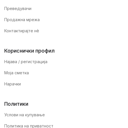
Преведувачи
Продажна мрежа
Контактирајте нè
Кориснички профил
Најава / регистрација
Моја сметка
Нарачки
Политики
Услови на купување
Политика на приватност