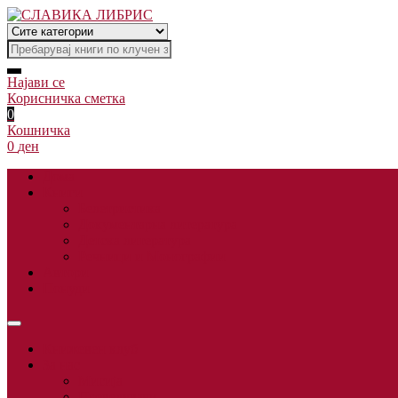
Најави се
Корисничка сметка
0
Кошничка
0
ден
Дома
Книги
Белетристика
Документарна литература
Детска литература
Речници и Монографии
Автори
Понуди
Книжевен клуб
За нас
Мисија
Преведувачи