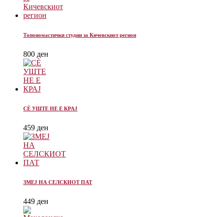
Топономастички студии за Кичевскиот регион
800
ден
СÈ УШТЕ НЕ Е КРАЈ
459
ден
ЗМЕЈ НА СЕЛСКИОТ ПАТ
449
ден