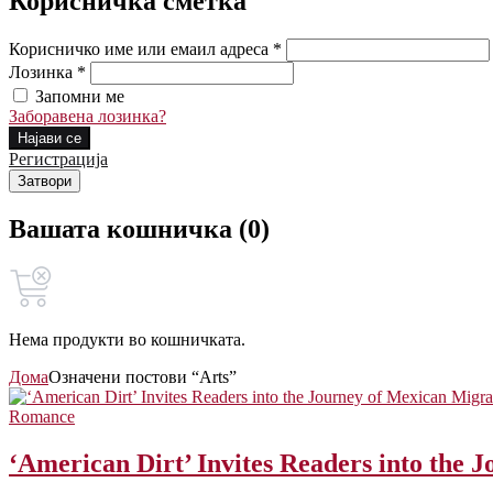
Корисничка сметка
Корисничко име или емаил адреса *
Лозинка *
Запомни ме
Заборавена лозинка?
Најави се
Регистрација
Затвори
Вашата кошничка (0)
Нема продукти во кошничката.
Дома
Означени постови “Arts”
Romance
‘American Dirt’ Invites Readers into the 