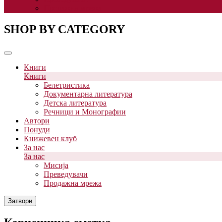
Продажна мрежа
SHOP BY CATEGORY
Книги
Книги
Белетристика
Документарна литература
Детска литература
Речници и Монографии
Автори
Понуди
Книжевен клуб
За нас
За нас
Мисија
Преведувачи
Продажна мрежа
Затвори