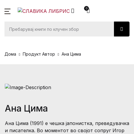
0
SHOP BY CATEGORY
Корисничка сметка
Вашата кошничка (0)
Затвори
Затвори
Книги
За нас
Корисничко име или емаил
Книги
адреса *
Нема продукти во кошничката.
Белетристика
Мисија
Автори
Дома
Продукт Автор
Ана Цима
Документарна
Преведувачи
Понуди
Лозинка *
Детска литер
Продажна мр
Книжевен клуб
Речници и Мо
За нас
Запомни
Заборавена
Ана Цима
лозинка?
ме
Ана Цима (1991) е чешка јапонистка, преведувачка
и писателка. Во моментот во својот сопруг Игор
Најави се