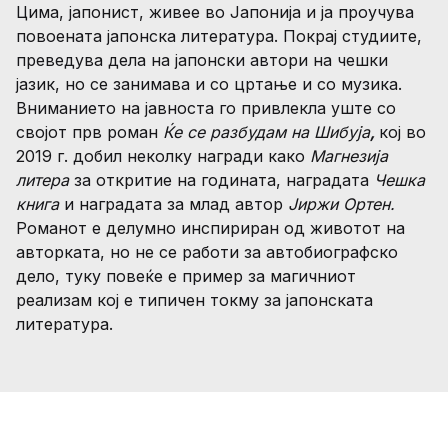
Цима, јапонист, живее во Јапонија и ја проучува
повоената јапонска литература. Покрај студиите,
преведува дела на јапонски автори на чешки
Регистрација
јазик, но се занимава и со цртање и со музика.
Вниманието на јавноста го привлекла уште со
својот прв роман
Ќе се разбудам на Шибуја
,
кој во
2019 г. добил неколку награди како
Магнезија
литера
за откритие на годината, наградата
Чешка
книга
и наградата за млад автор
Јиржи Ортен.
Романот е делумно инспириран од животот на
авторката, но не се работи за автобиографско
дело, туку повеќе е пример за магичниот
реализам кој е типичен токму за јапонската
литература.