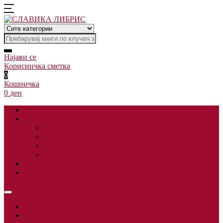
Најави се
Корисничка сметка
0
Кошничка
0
ден
Дома
Книги
Белетристика
Документарна литература
Детска литература
Речници и Монографии
Автори
Понуди
Книжевен клуб
За нас