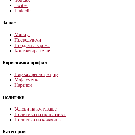
Twitter
Linkedin
За нас
Мисија
Преведувачи
Продажна мрежа
Контактирајте нè
Кориснички профил
Најава / регистрација
Моја сметка
Нарачки
Политики
Услови на купување
Политика на приватност
Политика на колачиња
Категории