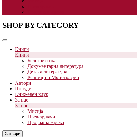
Мисија
Преведувачи
Продажна мрежа
SHOP BY CATEGORY
Книги
Книги
Белетристика
Документарна литература
Детска литература
Речници и Монографии
Автори
Понуди
Книжевен клуб
За нас
За нас
Мисија
Преведувачи
Продажна мрежа
Затвори