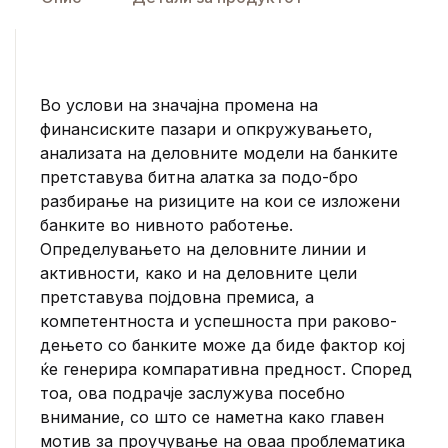
Во услови на значајна промена на
финансиските пазари и опкружувањето,
анализата на деловните модели на банките
претставува битна алатка за подо-бро
разбирање на ризиците на кои се изложени
банките во нивното работење.
Определувањето на деловните линии и
активности, како и на деловните цели
претставува појдовна премиса, а
компетентноста и успешноста при раково-
дењето со банките може да биде фактор кој
ќе генерира компаративна предност. Според
тоа, ова подрачје заслужува посебно
внимание, со што се наметна како главен
мотив за проучување на оваа проблематика