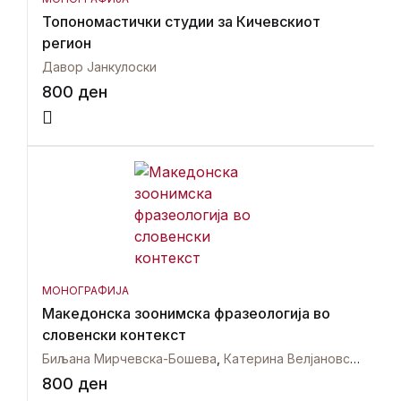
Топономастички студии за Кичевскиот
регион
Давор Јанкулоски
800
ден
МОНОГРАФИЈА
Македонска зоонимска фразеологија во
словенски контекст
Биљана Мирчевска-Бошева
,
Катерина Велјановска
800
ден