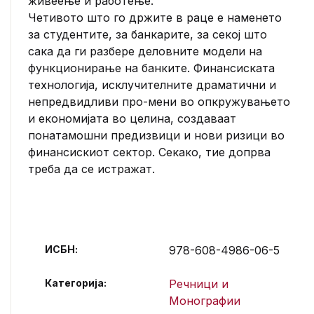
живеење и работење.
Четивото што го држите в раце е наменето
за студентите, за банкарите, за секој што
сака да ги разбере деловните модели на
функционирање на банките. Финансиската
технологија, исклучителните драматични и
непредвидливи про-мени во опкружувањето
и економијата во целина, создаваат
понатамошни предизвици и нови ризици во
финансискиот сектор. Секако, тие допрва
треба да се истражат.
ИСБН:
978-608-4986-06-5
Категорија:
Речници и
Монографии