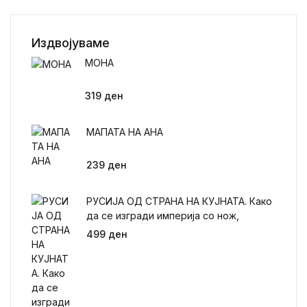
Издвојуваме
МОНА
319
ден
МАПАТА НА АНА
239
ден
РУСИЈА ОД СТРАНА НА КУЈНАТА. Како
да се изгради империја со нож,
црпалка и виљушка
499
ден