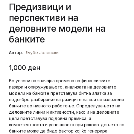
Предизвици и
перспективи на
Регистрација
деловните модели на
банките
Автор:
Љубе Јолевски
1,000
ден
Во услови на значајна промена на финансиските
пазари и опкружувањето, анализата на деловните
модели на банките претставува битна алатка за
подо-бро разбирање на ризиците на кои се изложени
банките во нивното работење. Определувањето на
деловните линии и активности, како и на деловните
цели претставува појдовна премиса, а
компетентноста и успешноста при раково-дењето со
банките може да биде фактор кој ќе генерира