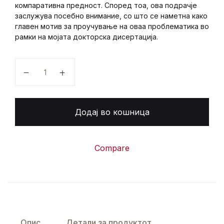
компаративна предност. Според тоа, ова подрачје
заслужува посебно внимание, со што се наметна како
главен мотив за проучување на оваа проблематика во
рамки на мојата докторска дисертација.
Предизвици и перспективи на деловните модели
Додај во кошница
Compare
Опис
Детали за продуктот