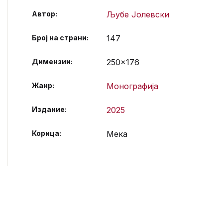
Автор
Љубе Јолевски
Број на страни
147
Димензии
250×176
Жанр
Монографија
Издание
2025
Корица
Мека