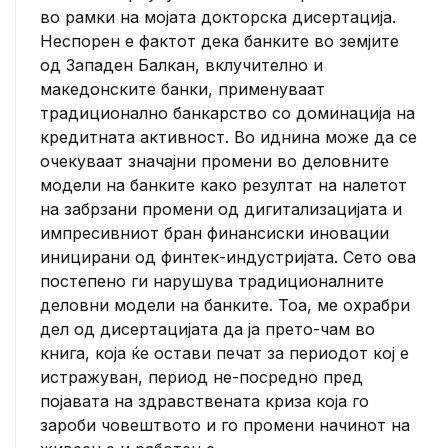
во рамки на мојата докторска дисертација.
Неспорен е фактот дека банките во земјите
од Западен Балкан, вклучително и
македонските банки, применуваат
традиционално банкарство со доминација на
кредитната активност. Во иднина може да се
очекуваат значајни промени во деловните
модели на банките како резултат на налетот
на забрзани промени од дигитализацијата и
импресивниот бран финансиски иновации
иницирани од финтек-индустријата. Сето ова
постепено ги нарушува традиционалните
деловни модели на банките. Тоа, ме охрабри
дел од дисертацијата да ја прето-чам во
книга, која ќе остави печат за периодот кој е
истражуван, период не-посредно пред
појавата на здравствената криза која го
зароби човештвото и го промени начинот на