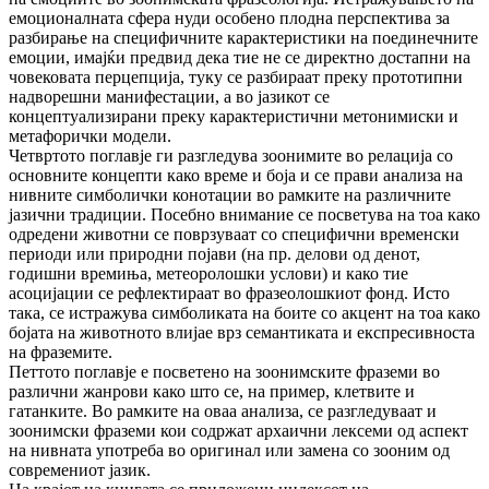
емоционалната сфера нуди особено плодна перспектива за
разбирање на специфичните карактеристики на поединечните
емоции, имајќи предвид дека тие не се директно достапни на
човековата перцепција, туку се разбираат преку прототипни
надворешни манифестации, а во јазикот се
концептуализирани преку карактеристични метонимиски и
метафорички модели.
Четвртото поглавје ги разгледува зоонимите во релација со
основните концепти како време и боја и се прави анализа на
нивните симболички конотации во рамките на различните
јазични традиции. Посебно внимание се посветува на тоа како
одредени животни се поврзуваат со специфични временски
периоди или природни појави (на пр. делови од денот,
годишни времиња, метеоролошки услови) и како тие
асоцијации се рефлектираат во фразеолошкиот фонд. Исто
така, се истражува симболиката на боите со акцент на тоа како
бојата на животното влијае врз семантиката и експресивноста
на фраземите.
Петтото поглавје е посветено на зоонимските фраземи во
различни жанрови како што се, на пример, клетвите и
гатанките. Во рамките на оваа анализа, се разгледуваат и
зоонимски фраземи кои содржат архаични лексеми од аспект
на нивната употреба во оригинал или замена со зооним од
современиот јазик.