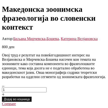
Македонска зоонимска
фразеологија во словенски
контекст
Автор:
Биљана Мирчевска-Бошева
,
Катерина Велјановска
800
ден
Овој труд е резултат на повеќегодишниот интерес на
Велјановска и Мирчевска-Бошева насочен кон темата на
зоонимите како составна компонента во фразеолошките
единици, тема која досега не е подетално обработена во
македонскиот јазик. Оваа монографија содржи теоретски
разработки на одделни сегменти од зоонимската фразеологија.
Македонска
зоонимска
фразеологија
Додај во кошница
во
Compare
словенски