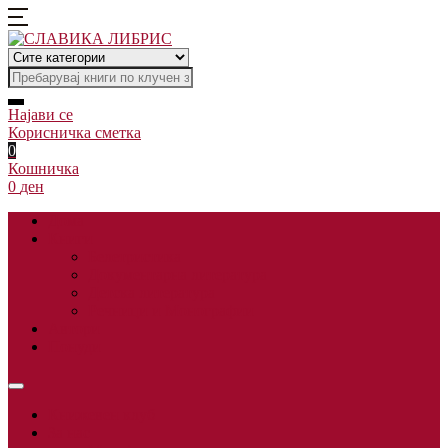
Најави се
Корисничка сметка
0
Кошничка
0
ден
Дома
Книги
Белетристика
Документарна литература
Детска литература
Речници и Монографии
Автори
Понуди
Книжевен клуб
За нас