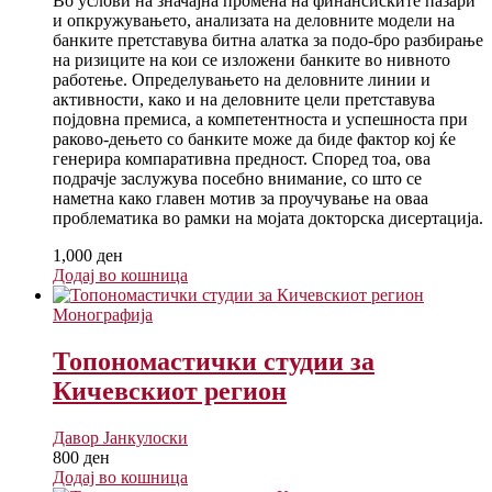
Во услови на значајна промена на финансиските пазари
и опкружувањето, анализата на деловните модели на
банките претставува битна алатка за подо-бро разбирање
на ризиците на кои се изложени банките во нивното
работење. Определувањето на деловните линии и
активности, како и на деловните цели претставува
појдовна премиса, а компетентноста и успешноста при
раково-дењето со банките може да биде фактор кој ќе
генерира компаративна предност. Според тоа, ова
подрачје заслужува посебно внимание, со што се
наметна како главен мотив за проучување на оваа
проблематика во рамки на мојата докторска дисертација.
1,000
ден
Додај во кошница
Монографија
Топономастички студии за
Кичевскиот регион
Давор Јанкулоски
800
ден
Додај во кошница