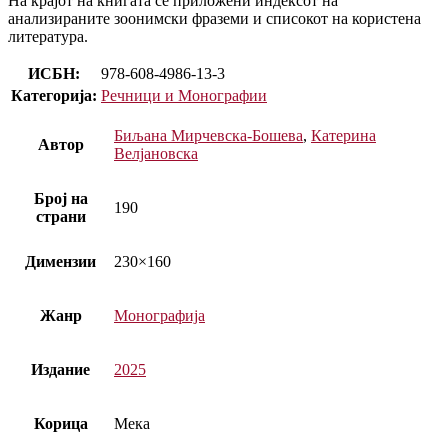
На крајот на книгата се приложени индексот на
анализираните зоонимски фраземи и списокот на користена
литература.
ИСБН:
978-608-4986-13-3
Категорија:
Речници и Монографии
Биљана Мирчевска-Бошева
,
Катерина
Автор
Велјановска
Број на
190
страни
Димензии
230×160
Жанр
Монографија
Издание
2025
Корица
Мека