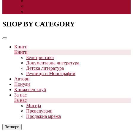
Мисија
Преведувачи
Продажна мрежа
SHOP BY CATEGORY
Книги
Книги
Белетристика
Документарна литература
Детска литература
Речници и Монографии
Автори
Понуди
Книжевен клуб
За нас
За нас
Мисија
Преведувачи
Продажна мрежа
Затвори