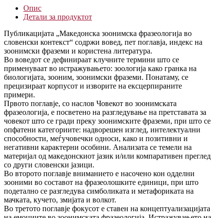
контекст
Опис
количина
Детали за продуктот
Публикацијата „Македонска зоонимска фразеологија во
словенски контекст“ содржи вовед, пет поглавја, индекс на
зоонимски фраземи и користена литература.
Во воведот се дефинираат клучните термини што се
применуваат во истражувањето: зоологија како гранка на
биологијата, зооним, зоонимски фраземи. Понатаму, се
прецизираат корпусот и изворите на ексцерпираните
примери.
Првото поглавје, со наслов Човекот во зоонимската
фразеологија, е посветено на разгледување на претставата за
човекот што се гради преку зоонимските фраземи, при што се
опфатени категориите: надворешен изглед, интелектуални
способности, меѓучовечки односи, како и позитивни и
негативни карактерни особини. Анализата се темели на
материјал од македонскиот јазик и/или компаративен преглед
со други словенски јазици.
Во второто поглавје вниманието е насочено кон одделни
зооними во составот на фразеолошките единици, при што
подетално се разгледува симболиката и метафориката на
мачката, кучето, змијата и волкот.
Во третото поглавје фокусот е ставен на концептуализацијата
на емоциите во зоонимската фразеологија. Истражувањето на