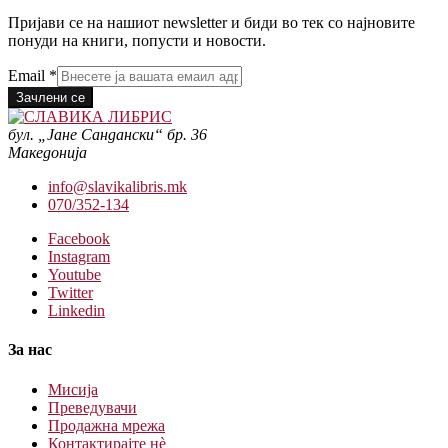
Пријави се на нашиот newsletter и биди во тек со најновите
понуди на книги, попусти и новости.
Email
*
Зачлени се
бул. „Јане Сандански“ бр. 36
Македонија
info@slavikalibris.mk
070/352-134
Facebook
Instagram
Youtube
Twitter
Linkedin
За нас
Мисија
Преведувачи
Продажна мрежа
Контактирајте нè