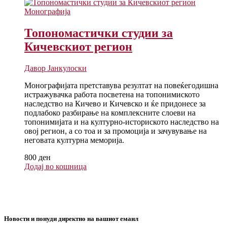
Монографија
Топономастички студии за
Кичевскиот регион
Давор Јанкулоски
Монографијата претставува резултат на повеќегодишна
истражувачка работа посветена на топонимиското
наследство на Кичево и Кичевско и ќе придонесе за
подлабоко разбирање на комплексните слоеви на
топонимијата и на културно-историското наследство на
овој регион, а со тоа и за промоција и зачувување на
неговата културна меморија.
800
ден
Додај во кошница
Новости и понуди директно на вашиот емаил