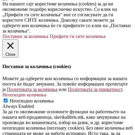
На нашиот сајт користиме колачиња (cookies) за да ви
овозможиме подобро корисничко искуство. Со клик на
„Прифати ги сите колачиња“ вие се согласувате да ги
користите СИТЕ колачиња. Доколку сакате можете да
одберете кои колачиња ќе ги прифатите со клик на „Поставки
за колачиња“.
Поставки за колачиња
Прифати ги сите колачиња
Close
Поставки за колачиња (cookies)
Можете да одберете кои колачиња со информации за вашата
посета ќе бидат зачувани. За повеќе информации прочитајте
ја
Политиката за колачиња
или
Политиката за приватност
.
Неопходни колачиња
Неопходни колачиња
Always Enabled
За да ги овозможиме основните функции на работењето на
нашата веб-продавница, slavikalibris.mk, како зачувување на
производи во кошничката, избор на јазик, и др. користиме
неопходни колачиња (necessary cookies). Без овие колачиња веб
страницата не може да работи исправно. Исто така, за да