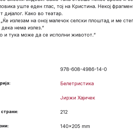
повика уште еден глас, тој на Кристина. Некој фрагмен
 дијалог. Како во театар.
 „Ќе излезам на оној малечок селски плоштад и ме сте
 дека нема излез.“
о и тука може да се исполни животот.“
978-608-4986-14-0
рија:
Белетристика
Јиржи Хајичек
а страни
212
зии
140×205 mm