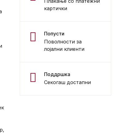
Плаќање со платежни
картички
а
Попусти
Поволности за
и
лојални клиенти
Поддршка
Секогаш достапни
ек
р,