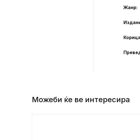
Жанр
Издан
Кориц
Преве
Можеби ќе ве интересира