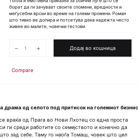
Топла и емотивна приказна за обични луѓе што се
борат да ги зачуваат своите спомени, вредности и
меѓусебни врски во време на големи промени. Роман
што тивко ве допира и потсетува дека надежта често
живее во малите, човечки гестови.
ЗМЕЈ НА СЕЛСКИОТ ПАТ количина
Додај во кошница
Compare
 драма од селото под притисок на големиот бизнис
се враќа од Прага во Нови Лхотец со една проста
 си ги среди работите со семејството и конечно да
што зад себе. Таму го наоѓа Томаш, човек што цел