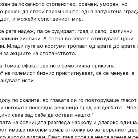
рзан за локалното стопанство, осамен, уморен, но
о решен да спаси барем нешто: една запуштена зград
дот, и можеби сопствениот мир.
е раѓа надеж, па се судираат: град и село, различни
азлични вистини. А потоа во селото стигнуваат црни
и. Млади луѓе во костуми тропаат од врата до врата 
и за акциите на стопанството.
 Томаш сфаќа: ова не е само лична приказна.
е“ на големиот бизнис пристигнуваат, сè се менува, а
тануваат исти.
долу по скалите, во главата си го повторуваше гласот
 и неговата последна реченица пред разделбата: „Чов
дини сака зад себе да остави нешто.“
дата на болницата разгледа наоколу и длабоко вдиша.
рот имаше поголем замав отколку во затворениот дво
со високи ѕидови. Само така стоеше некое време и се