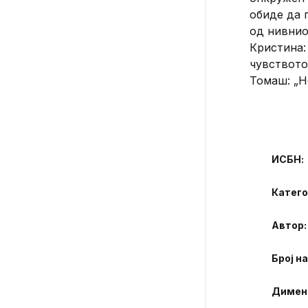
обиде да 
од нивниот
Кристина:
чувството
Томаш: „Н
ИСБН:
Катего
Автор
Број н
Димен