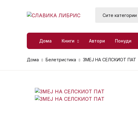
SHOP BY CATEGORY
Книги
Дома
Книги
Автори
Понуди
Б
М
Автори
Дома
Белетристика
ЗМЕЈ НА СЕЛСКИОТ ПАТ
Д
П
Понуди
Д
П
Книжевен клуб
Р
За нас