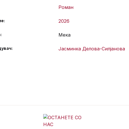
Роман
ие
2026
а
Мека
дувач
Јасминка Делова-Силјанова