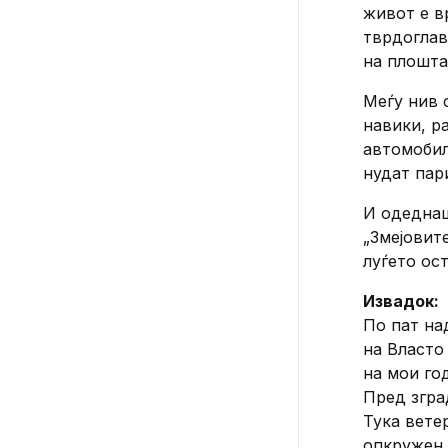
живот е в
тврдоглав
на плошта
Меѓу нив с
навики, р
автомобил
нудат пар
И одеднаш
„Змејовит
луѓето ос
Извадок:
По пат на
на Власто
на мои го
Пред згра
Тука вете
опкружен 