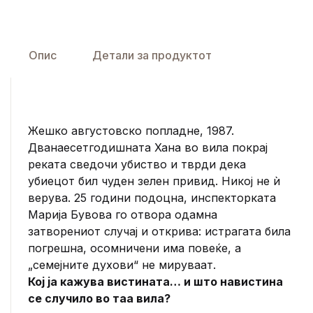
Опис
Детали за продуктот
Жешко августовско попладне, 1987.
Дванаесетгодишната Хана во вила покрај
реката сведочи убиство и тврди дека
убиецот бил чуден зелен привид. Никој не ѝ
верува. 25 години подоцна, инспекторката
Марија Бувова го отвора одамна
затворениот случај и открива: истрагата била
погрешна, осомничени има повеќе, а
„семејните духови“ не мируваат.
Кој ја кажува вистината… и што навистина
се случило во таа вила?