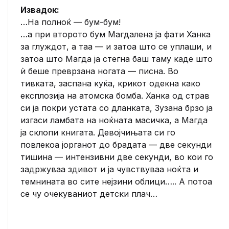
Извадок:
…На полноќ — бум-бум!
…а при второто бум Магдалена ја фати Ханка
за глуждот, а таа — и затоа што се уплаши, и
затоа што Магда ја стегна баш таму каде што
ѝ беше преврзана ногата — писна. Во
тивката, заспaна куќа, крикот одекна како
експлозија на атомска бомба. Ханка од страв
си ја покри устата со дланката, Зузана брзо ја
изгаси ламбата на ноќната масичка, а Магда
ја склопи книгата. Девојчињата си го
повлекоа јорганот до брадата — две секунди
тишина — интензивни две секунди, во кои го
задржуваа здивот и ја чувствуваа ноќта и
темнината во сите нејзини облици….. А потоа
се чу очекуваниот детски плач…