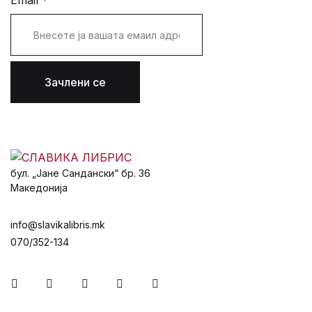
Email
*
Зачлени се
бул. „Јане Сандански“ бр. 36
Македонија
info@slavikalibris.mk
070/352-134
Facebook
Instagram
Youtube
Twitter
Linkedin