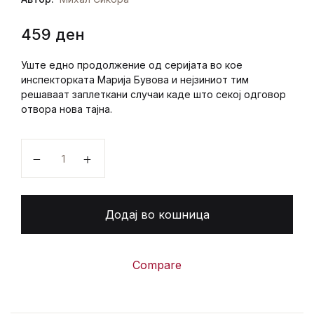
459
ден
Регистрација
Уште едно продолжение од серијата во кое
инспекторката Марија Бувова и нејзиниот тим
решаваат заплеткани случаи каде што секој одговор
отвора нова тајна.
СÈ УШТЕ НЕ Е КРАЈ количина
Додај во кошница
Compare